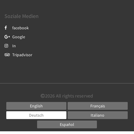
Soziale Medien
facebook
Google
In
Tripadvisor
2026
All rights reserved
English
Français
Deutsch
Italiano
Español
Powered by
Canvas