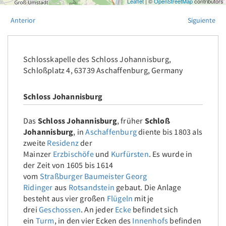
Leaflet
| ©
OpenStreetMap
contributors
Anterior
Siguiente
Schlosskapelle des Schloss Johannisburg,
Schloßplatz 4, 63739 Aschaffenburg, Germany
Schloss Johannisburg
Das
Schloss Johannisburg
, früher
Schloß
Johannisburg
, in
Aschaffenburg
diente bis 1803 als
zweite
Residenz
der
Mainzer
Erzbischöfe
und
Kurfürsten
. Es wurde in
der Zeit von 1605 bis 1614
vom
Straßburger
Baumeister
Georg
Ridinger
aus
Rotsandstein
gebaut. Die Anlage
besteht aus vier großen
Flügeln
mit je
drei
Geschossen
. An jeder
Ecke
befindet sich
ein
Turm
, in den vier Ecken des
Innenhofs
befinden