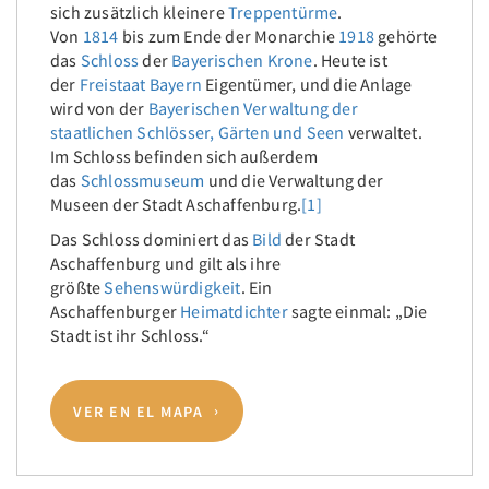
sich zusätzlich kleinere
Treppentürme
.
Von
1814
bis zum Ende der Monarchie
1918
gehörte
das
Schloss
der
Bayerischen Krone
. Heute ist
der
Freistaat Bayern
Eigentümer, und die Anlage
wird von der
Bayerischen Verwaltung der
staatlichen Schlösser, Gärten und Seen
verwaltet.
Im Schloss befinden sich außerdem
das
Schlossmuseum
und die Verwaltung der
Museen der Stadt Aschaffenburg.
[1]
Das Schloss dominiert das
Bild
der Stadt
Aschaffenburg und gilt als ihre
größte
Sehenswürdigkeit
. Ein
Aschaffenburger
Heimatdichter
sagte einmal: „Die
Stadt ist ihr Schloss.“
VER EN EL MAPA