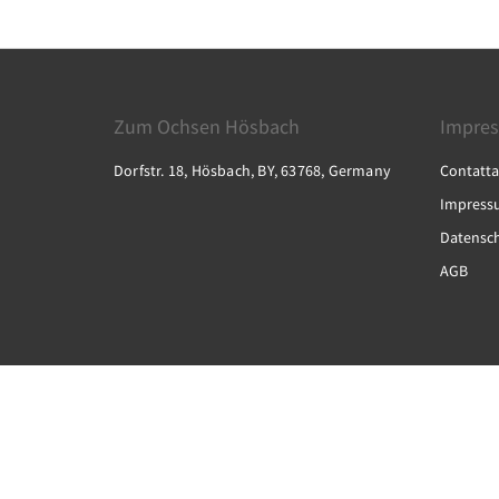
Zum Ochsen Hösbach
Impre
Dorfstr. 18, Hösbach, BY, 63768, Germany
Contatta
Impress
Datensc
AGB
2026
All rights reserved