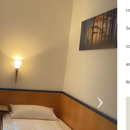
ri
Se
sc
a
Wi