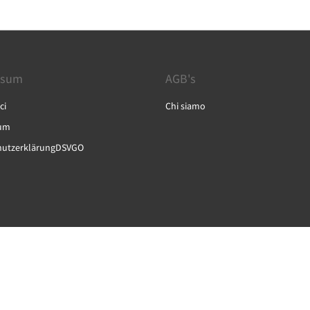
ssum
AGB's
ci
Chi siamo
um
hutzerklärungDSVGO
English
Français
Deutsch
Italiano
Español