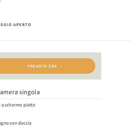
E
AGGIO APERTO
PRENOTA ORA
amera singola
v a schermo piatto
agno con doccia