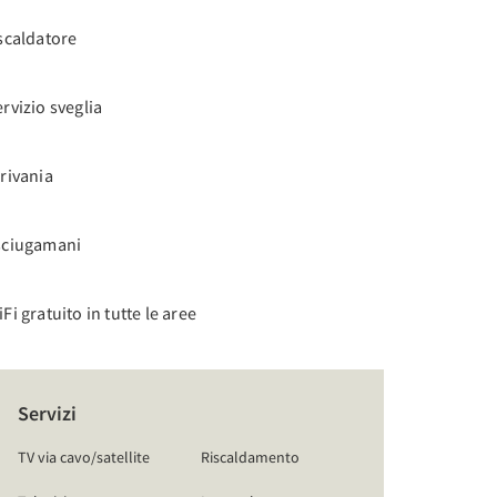
scaldatore
rvizio sveglia
rivania
sciugamani
Fi gratuito in tutte le aree
Servizi
TV via cavo/satellite
Riscaldamento