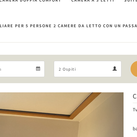
CAMERA DOPPIA COMFORT
CAMERA A 3 LETTI
SUIT
LIARE PER 5 PERSONE 2 CAMERE DA LETTO CON UN PASS
Departure
Guests
Departure
Guests
calendar
calendar
C
Next
T
b