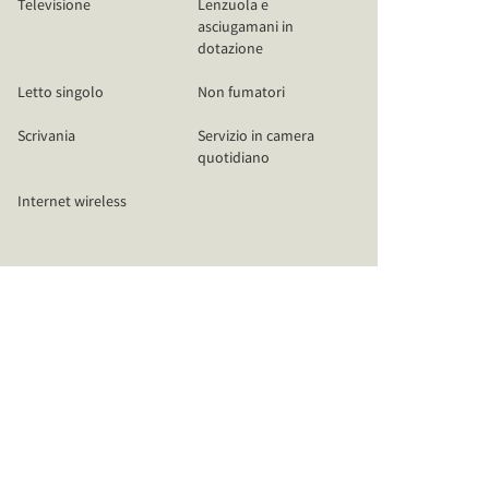
Televisione
Lenzuola e
asciugamani in
dotazione
Letto singolo
Non fumatori
Scrivania
Servizio in camera
quotidiano
Internet wireless