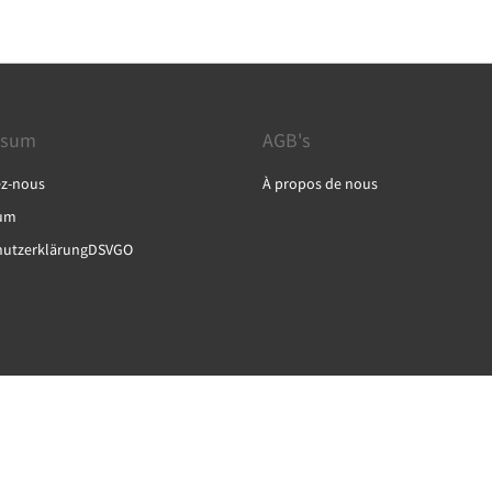
ssum
AGB's
ez-nous
À propos de nous
um
hutzerklärungDSVGO
English
Français
Deutsch
Italiano
Español