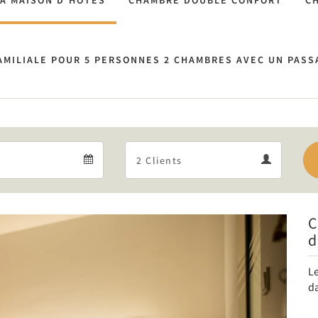
A MAISON D'HÔTES
CHAMBRE DOUBLE CONFORT
CH
AMILIALE POUR 5 PERSONNES 2 CHAMBRES AVEC UN PAS
Departure
Guests
Departure
Guests
calendar
calendar
C
Next
d
Le
d