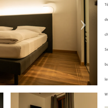
Té
d
c
Se
b
le
Wi