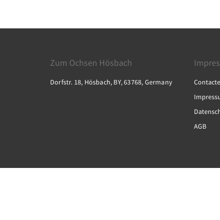
Zum Ochsen Hösbach
Impre
Dorfstr. 18, Hösbach, BY, 63768, Germany
Contact
Impress
Datensc
AGB
2026
All rights reserved